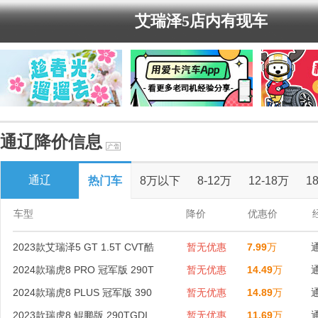
艾瑞泽5店内有现车
通辽降价信息
通辽
热门车
8万以下
8-12万
12-18万
1
车型
降价
优惠价
2023款艾瑞泽5 GT 1.5T CVT酷
暂无优惠
7.99
万
2024款瑞虎8 PRO 冠军版 290T
暂无优惠
14.49
万
2024款瑞虎8 PLUS 冠军版 390
暂无优惠
14.89
万
2023款瑞虎8 鲲鹏版 290TGDI
暂无优惠
11.69
万